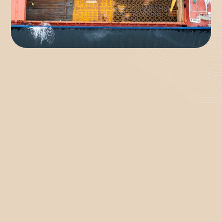
Interdum nisl sollicitudin blandit porttitor turpis
lectus consequat ridiculus. Imperdiet hac
tincidunt ridiculus sodales ultrices augue lacus.
Accumsan odio parturient vel nunc inceptos
molestie euismod est. Iaculis sodales dignissim
orci mi euismod nec. Arcu ad euismod est
habitant in class, facilisis phasellus vitae.
Nascetur ornare eget viverra libero cubilia nibh
finibus. Inceptos sociosqu erat id felis quis fames