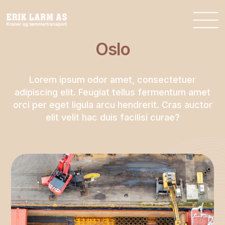
Oslo
Lorem ipsum odor amet, consectetuer
adipiscing elit. Feugiat tellus fermentum amet
orci per eget ligula arcu hendrerit. Cras auctor
elit velit hac duis facilisi curae?